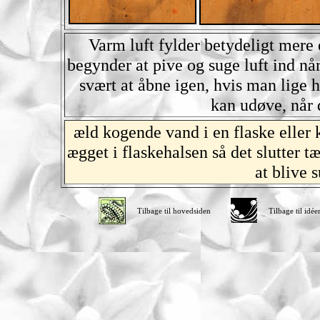
Varm luft fylder betydeligt mere 
begynder at pive og suge luft ind når
svært at åbne igen, hvis man lige ha
kan udøve, når
æld kogende vand i en flaske eller 
ægget i flaskehalsen så det slutter t
at blive 
Tilbage til hovedsiden
Tilbage til idée