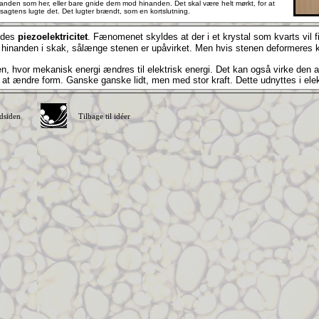
nden som her, eller bare gnide dem mod hinanden. Det skal være helt mørkt, for at
gtens lugte det. Det lugter brændt, som en kortslutning.
ldes
piezoelektricitet
. Fænomenet skyldes at der i et krystal som kvarts vil
er hinanden i skak, sålænge stenen er upåvirket. Men hvis stenen deformeres
n, hvor mekanisk energi ændres til elektrisk energi. Det kan også virke den a
til at ændre form. Ganske ganske lidt, men med stor kraft. Dette udnyttes i elek
edsiden
Tilbage til idéer