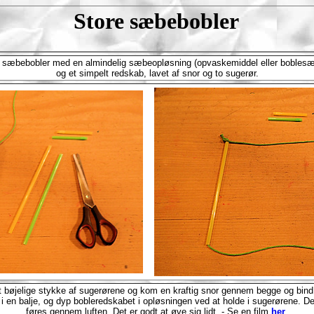
Store sæbebobler
æbebobler med en almindelig sæbeopløsning (opvaskemiddel eller boblesæde
og et simpelt redskab, lavet af snor og to sugerør.
t bøjelige stykke af sugerørene og kom en kraftig snor gennem begge og bin
en balje, og dyp bobleredskabet i opløsningen ved at holde i sugerørene. Den
føres gennem luften. Det er godt at øve sig lidt. - Se en film
her
.