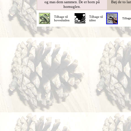
og mas dem sammen. De er horn på
Bøj de to lan
hornuglen.
Tilbage til
Tilbage til
Tilbage
hovedsiden
idéer