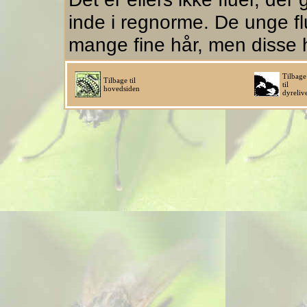
inde i regnorme. De unge fl
mange fine hår, men disse hå
Tilbage
Tilbage til
til
hovedsiden
dyreliv