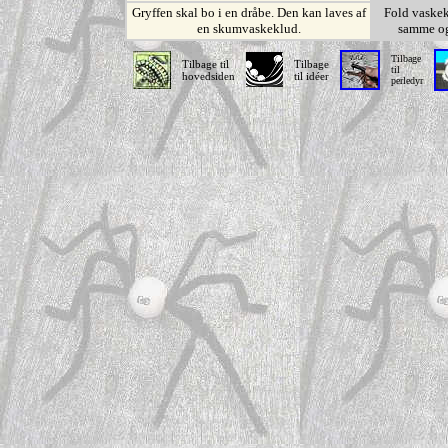
Gryffen skal bo i en dråbe. Den kan laves af
Fold vaskek
en skumvaskeklud.
samme og
Tilbage
Tilbage til
Tilbage
til
hovedsiden
til idéer
perledyr