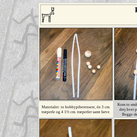
Kom to små 
Materialer: to hobbypiberensere, én 3 cm.
drej hver p
træperle og 4 1½ cm. træperler samt farve.
Begge sk