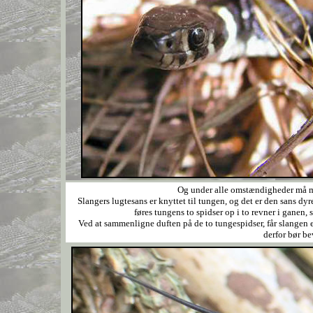
Og under alle omstændigheder må man 
Slangers lugtesans er knyttet til tungen, og det er den sans d
føres tungens to spidser op i to revner i ganen,
Ved at sammenligne duften på de to tungespidser, får slangen e
derfor bør be