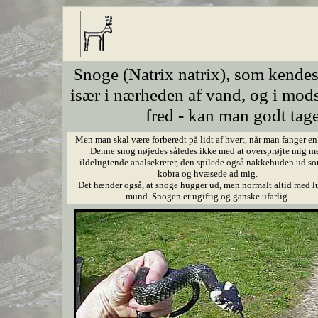
Snoge
(Natrix natrix), som kendes 
især i nærheden af vand, og i mod
fred - kan man godt tag
Men man skal være forberedt på lidt af hvert, når man fanger en
Denne snog nøjedes således ikke med at oversprøjte mig m
ildelugtende analsekreter, den spilede også nakkehuden ud s
kobra og hvæsede ad mig.
Det hænder også, at snoge hugger ud, men normalt altid med l
mund. Snogen er ugiftig og ganske ufarlig.