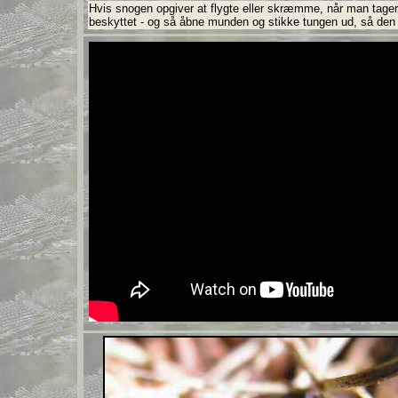
Hvis snogen opgiver at flygte eller skræmme, når man tager 
beskyttet - og så åbne munden og stikke tungen ud, så de