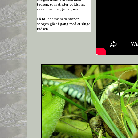
tudsen, som stritter voldsomt
imod med begge bagben.
På billederne nedenfor er
snogen gået i gang med at sluge
tudsen.