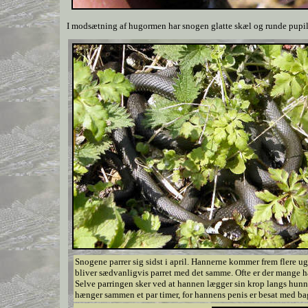
I modsætning af hugormen har snogen glatte skæl og runde pupil
Snogene parrer sig sidst i april. Hannerne kommer frem flere uge
bliver sædvanligvis parret med det samme. Ofte er der mange 
Selve parringen sker ved at hannen lægger sin krop langs hun
hænger sammen et par timer, for hannens penis er besat med ba