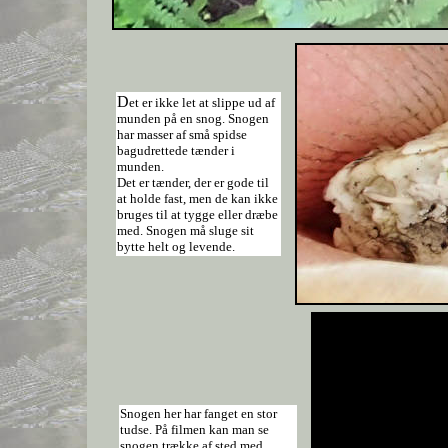
D
et er ikke let at slippe ud af
munden på en snog. Snogen
har masser af små spidse
bagudrettede tænder i
munden.
Det er tænder, der er gode til
at holde fast, men de kan ikke
bruges til at tygge eller dræbe
med. Snogen må sluge sit
bytte helt og levende.
Snogen her har fanget en stor
tudse. På filmen kan man se
snogen trække af sted med