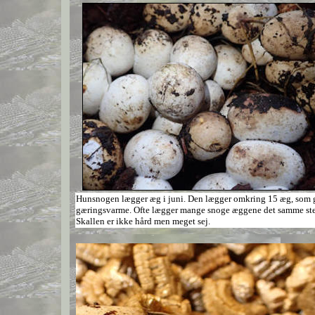
Hunsnogen lægger æg i juni. Den lægger omkring 15 æg, som gr
gæringsvarme. Ofte lægger mange snoge æggene det samme st
Skallen er ikke hård men meget sej.