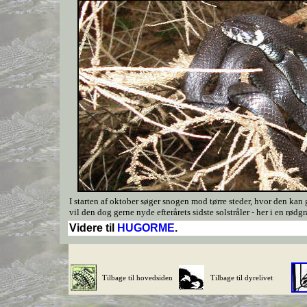
I starten af oktober søger snogen mod tørre steder, hvor den kan 
vil den dog gerne nyde efterårets sidste solstråler - her i en rødgr
Videre til
HUGORME
.
Tilbage til hovedsiden
Tilbage til dyrelivet