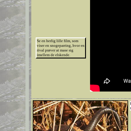
Se en herlig lille film, som
viser en snogeparring, hvor en
rival prøver at mase sig
imellem de elskende.