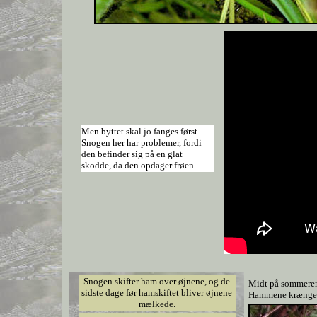
Men byttet skal jo fanges først.
Snogen her har problemer, fordi
den befinder sig på en glat
skodde, da den opdager frøen.
Snogen skifter ham over øjnene, og de
Midt på sommeren
sidste dage før hamskiftet bliver øjnene
Hammene krænges a
mælkede.