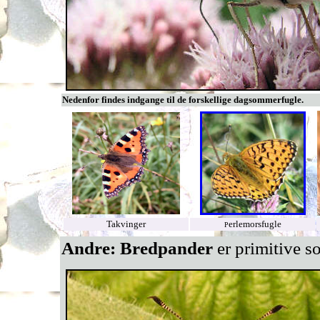
Nedenfor findes indgange til de forskellige dagsommerfugle.
Takvinger
erlemorsfugle
P
Andre: Bredpander
er primitive 